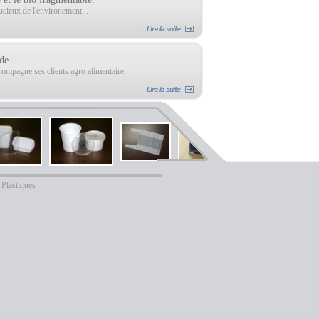
ucieux de l'environement...
de.
compagne ses clients agro alimentaire.
Plastiques