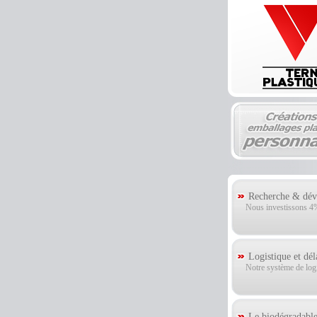
Recherche & déve
Nous investissons 4% 
Logistique et dél
Notre système de logis
Le biodégradable