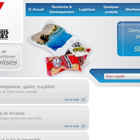
loppement, qualité; traçabilité.
de notre masse salariale...
ai de livraison.
tique permet une tracabilité...
 et le bio fragmentable.