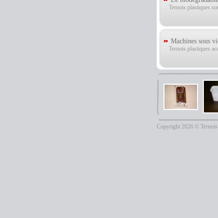
Ternois plastiques so
Machines sous vi
Ternois plastiques ac
Copyright 2026 © Ternois 