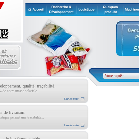
loppement, qualité; traçabilité.
de notre masse salariale...
ai de livraison.
tique permet une tracabilité...
 et le bio fragmentable.