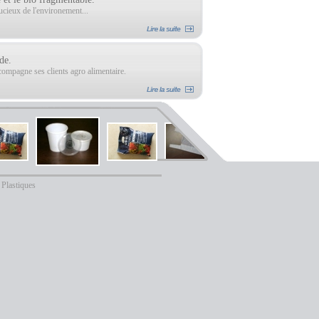
ucieux de l'environement...
de.
compagne ses clients agro alimentaire.
Plastiques