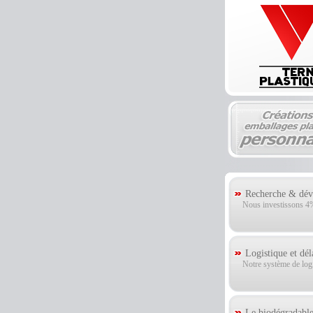
Recherche & déve
Nous investissons 4% 
Logistique et dél
Notre système de logis
Le biodégradable