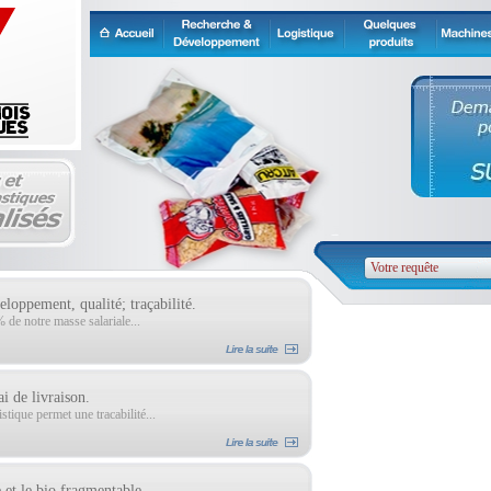
loppement, qualité; traçabilité.
de notre masse salariale...
ai de livraison.
tique permet une tracabilité...
 et le bio fragmentable.