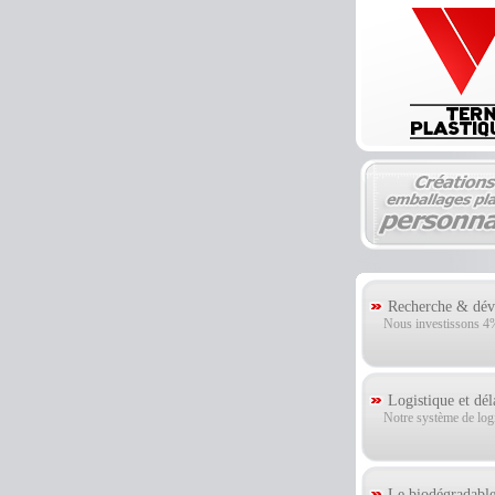
Recherche & déve
Nous investissons 4% 
Logistique et dél
Notre système de logis
Le biodégradable