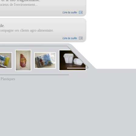
ucieux de l'environement...
de.
compagne ses clients agro alimentaire.
Plastiques